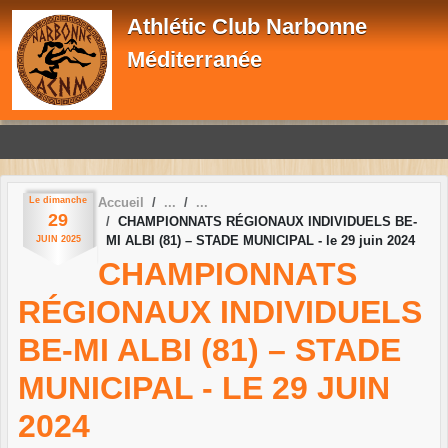
Panneau de gestion des cookies
Athlétic Club Narbonne
Méditerranée
Le
dimanche
Accueil
29
CHAMPIONNATS RÉGIONAUX INDIVIDUELS BE-
MI ALBI (81) – STADE MUNICIPAL - le 29 juin 2024
JUIN
2025
CHAMPIONNATS
RÉGIONAUX INDIVIDUELS
BE-MI ALBI (81) – STADE
MUNICIPAL - LE 29 JUIN
2024