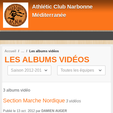
Panneau de gestion des cookies
Athlétic Club Narbonne
Méditerranée
Accueil
Les albums vidéos
LES ALBUMS VIDÉOS
3 albums vidéo
Section Marche Nordique
3 vidéos
Publié le
13 oct. 2012
par
DAMIEN AUGER